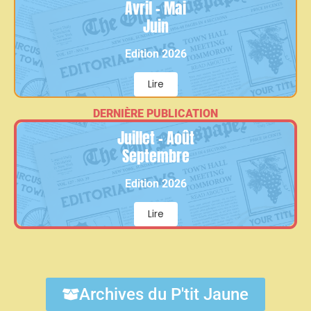
Avril - Mai
Juin
Edition 2026
Lire
DERNIÈRE PUBLICATION
Juillet - Août
Septembre
Edition 2026
Lire
Archives du P'tit Jaune