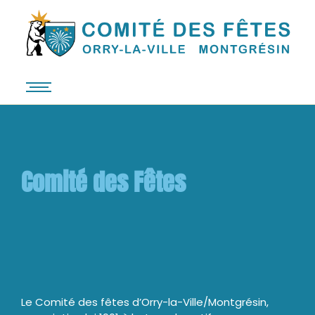
Comité des Fêtes
O
r
r
y
-
l
a
-
V
i
l
Le Comité des fêtes d’Orry-la-Ville/Montgrésin,