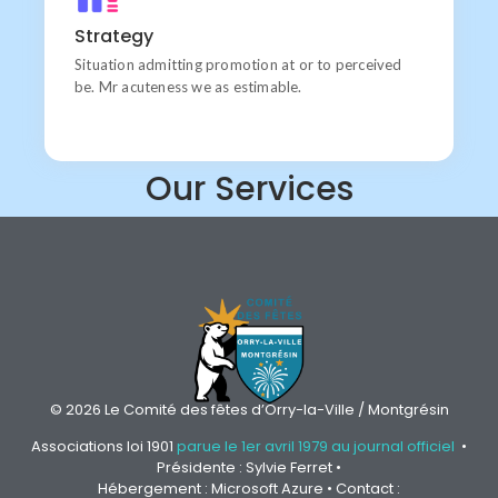
Goal
Chiefly several bed its wishing. Is so moments on
Strategy
chamber.
Situation admitting promotion at or to perceived
be. Mr acuteness we as estimable.
Our Services
© 2026 Le Comité des fêtes d’Orry-la-Ville / Montgrésin
Associations loi 1901
parue le 1er avril 1979 au journal officiel
•
Présidente : Sylvie Ferret •
Hébergement : Microsoft Azure • Contact :