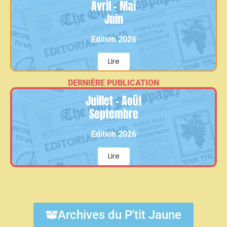
Avril - Mai
Juin
Edition 2026
Lire
DERNIÈRE PUBLICATION
Juillet - Août
Septembre
Edition 2026
Lire
Archives du P'tit Jaune