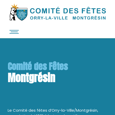
Comité des Fêtes
O
r
r
y
-
l
a
Le Comité des fêtes d’Orry-la-Ville/Montgrésin,