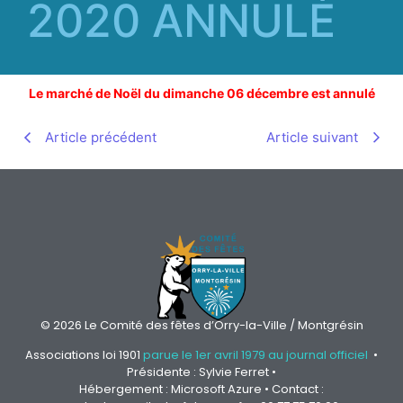
2020 ANNULÉ
Le marché de Noël du dimanche 06 décembre est annulé
Article précédent
Article suivant
© 2026 Le Comité des fêtes d’Orry-la-Ville / Montgrésin
Associations loi 1901
parue le 1er avril 1979 au journal officiel
•
Présidente : Sylvie Ferret •
Hébergement : Microsoft Azure • Contact :