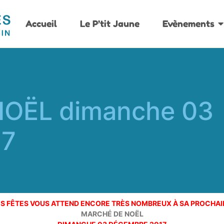
Accueil
Le P’tit Jaune
Evènements
OËL dimanche 03
17
ES FÊTES VOUS ATTEND ENCORE TRÈS NOMBREUX À SA PROCHAI
MARCHÉ DE NOËL